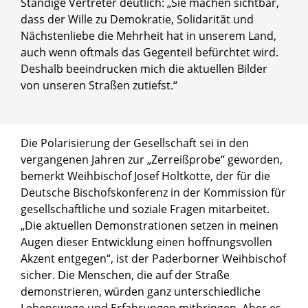
Ständige Vertreter deutlich: „Sie machen sichtbar,
dass der Wille zu Demokratie, Solidarität und
Nächstenliebe die Mehrheit hat in unserem Land,
auch wenn oftmals das Gegenteil befürchtet wird.
Deshalb beeindrucken mich die aktuellen Bilder
von unseren Straßen zutiefst.“
© Besim Mazhiqi / Erzbistum Paderborn
Die Polarisierung der Gesellschaft sei in den
Prälat Thomas Dornseifer
vergangenen Jahren zur „Zerreißprobe“ geworden,
bemerkt Weihbischof Josef Holtkotte, der für die
Deutsche Bischofskonferenz in der Kommission für
gesellschaftliche und soziale Fragen mitarbeitet.
„Die aktuellen Demonstrationen setzen in meinen
Augen dieser Entwicklung einen hoffnungsvollen
Akzent entgegen“, ist der Paderborner Weihbischof
sicher. Die Menschen, die auf der Straße
demonstrieren, würden ganz unterschiedliche