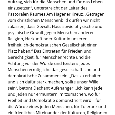
3.v.l. Dortmunds Oberbürgermeister Thomas Westphal.
Auftrag, sich für die Menschen und für das Leben
einzusetzen“, unterstreicht der Leiter des
Pastoralen Raumes Am Hagener Kreuz. „Getragen
vom christlichen Menschenbild dürfen wir nicht
zulassen, dass Gewalt, Hass sowie physische und
psychische Gewalt gegen Menschen anderer
Religion, Herkunft oder Kultur in unserer
freiheitlich-demokratischen Gesellschaft einen
Platz haben.“ Das Eintreten für Frieden und
Gerechtigkeit, für Menschenrechte und die
Achtung vor der Würde und Existenz jedes
Menschen ermögliche das gesellschaftliche und
demokratische Zusammensein. „Das zu erhalten
und sich dafür stark machen, sollte unser Wille
sein“, betont Dechant Aufenanger. „Ich kann jede
und jeden nur ermuntern, mitzumachen, wo für
Freiheit und Demokratie demonstriert wird – für
die Würde eines jeden Menschen, für Toleranz und
ein friedliches Miteinander der Kulturen, Religionen