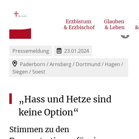
© Cornelius Stiegemann / Erzbistum Paderborn
Erzbistum
Glauben
& Erzbischof
& Leben
&
Nachrichten aus dem Erzbistum
Nachhaltigkeit & Klimaschutz
Pressemeldung
23.01.2024
Paderborn / Arnsberg / Dortmund / Hagen /
Siegen / Soest
„Hass
und
Hetze
sind
keine
Option“
Stimmen zu den