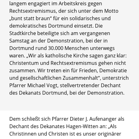
langem engagiert im Arbeitskreis gegen
Rechtsextremismus, der sich unter dem Motto
„bunt statt braun“ für ein solidarisches und
demokratisches Dortmund einsetzt. Die
Stadtkirche beteiligte sich am vergangenen
Samstag an der Demonstration, bei der in
Dortmund rund 30.000 Menschen unterwegs
waren. „Wir als katholische Kirche sagen ganz klar:
Christentum und Rechtsextremismus gehen nicht
zusammen. Wir treten ein für Frieden, Demokratie
und gesellschaftlichen Zusammenhalt“, unterstrich
Pfarrer Michael Vogt, stellvertretender Dechant
des Dekanats Dortmund, bei der Demonstration.
© Dekanat Dortmund
Dem schließt sich Pfarrer Dieter J. Aufenanger als
Demonstration in Dortmund, links am Transparent
Dechant des Dekanates Hagen-Witten an: „Als
Pfarrer und stellvertretender Dechant Michael Vogt,
Christinnen und Christen ist es unser originärer