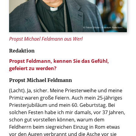
© Tobias Schulte / Erzbistum Paderborn
Propst Michael Feldmann aus Werl
Redaktion
Propst Feldmann, kennen Sie das Gefühl,
gefeiert zu werden?
Propst Michael Feldmann
(Lacht). Ja, sicher. Meine Priesterweihe und meine
Primiz waren große Feiern. Auch mein 25-jähriges
Priesterjubiläum und mein 60. Geburtstag. Bei
solchen Festen habe ich mir damals, vor 37 Jahren,
schon gut vorstellen können, warum dem
Feldherrn beim siegreichen Einzug in Rom etwas
vor den Augen verbrannt und die Asche vor sie