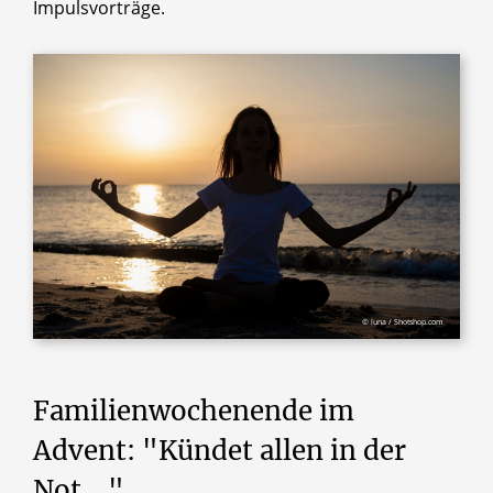
Impulsvorträge.
© luna / Shotshop.com
Familienwochenende
im
Advent:
"Kündet
allen
in
der
Not
..."