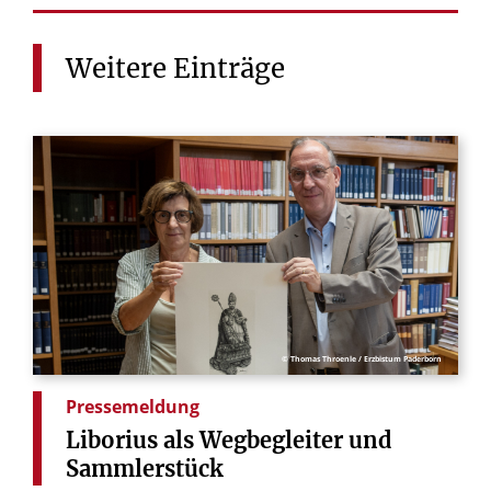
Weitere
Einträge
© Thomas Throenle / Erzbistum Paderborn
Pressemeldung
Liborius
als
Wegbegleiter
und
Sammlerstück