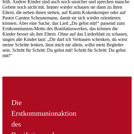
früh. Andere Kinder sind auch noch unsicher und sprechen manche
Gebete noch nicht mit. Immer wieder schauen sie dann zu ihren
Eltern, die neben ihnen stehen, auf Katrin Kokenkemper oder auf
Pastor Carsten Scheunemann, damit sie sich wieder orientieren
können. Aber eine Sache, das Lied „Du gehst mit!“ passend zum
Erstkommunion-Motto des Bonifatiuswerkes, das können die
Kinder besser als ihre Eltern. Ohne auf das Liederblatt zu schauen,
singen alle Kinder laut: „Dir darf ich Vertrauen schenken, du wirst
meine Schritte lenken, lässt mich nie allein, willst mein Begleiter
sein. Schritt für Schritt: Du gehst mit! Schritt für Schritt: Du gehst
mit!“
© Pia Wittek
Manche Abläufe sind noch nicht ganz klar - aber eines klappt
perfekt! Den Song "Du gehst mit!" können alle Kinder.
Die
Erstkommunionaktion
des