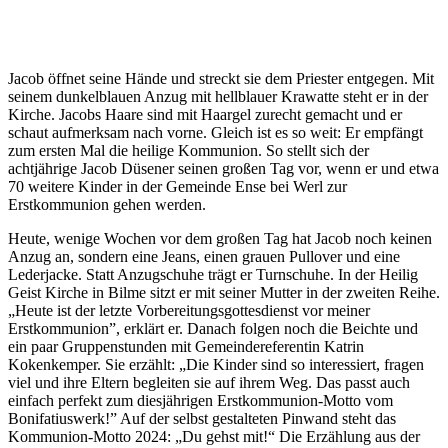
Jacob öffnet seine Hände und streckt sie dem Priester entgegen. Mit
seinem dunkelblauen Anzug mit hellblauer Krawatte steht er in der
Kirche. Jacobs Haare sind mit Haargel zurecht gemacht und er
schaut aufmerksam nach vorne. Gleich ist es so weit: Er empfängt
zum ersten Mal die heilige Kommunion. So stellt sich der
achtjährige Jacob Düsener seinen großen Tag vor, wenn er und etwa
70 weitere Kinder in der Gemeinde Ense bei Werl zur
Erstkommunion gehen werden.
Heute, wenige Wochen vor dem großen Tag hat Jacob noch keinen
Anzug an, sondern eine Jeans, einen grauen Pullover und eine
Lederjacke. Statt Anzugschuhe trägt er Turnschuhe. In der Heilig
Geist Kirche in Bilme sitzt er mit seiner Mutter in der zweiten Reihe.
„Heute ist der letzte Vorbereitungsgottesdienst vor meiner
Erstkommunion”, erklärt er. Danach folgen noch die Beichte und
ein paar Gruppenstunden mit Gemeindereferentin Katrin
Kokenkemper. Sie erzählt: „Die Kinder sind so interessiert, fragen
viel und ihre Eltern begleiten sie auf ihrem Weg. Das passt auch
einfach perfekt zum diesjährigen Erstkommunion-Motto vom
Bonifatiuswerk!” Auf der selbst gestalteten Pinwand steht das
Kommunion-Motto 2024: „Du gehst mit!“ Die Erzählung aus der