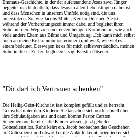
Emmaus-Geschichte, in der der auferstandene Jesus zwei Jünger
begleitet macht deutlich, dass Jesus in allen Lebensfragen dabei ist
und dass Menschen in unserem Umfeld nötig sind, die uns
unterstützen. So, wie Jacobs Mutter, Kerstin Düsener. Sie ist
während der Vorbereitungszeit immer dabei und begleitet ihren
Sohn auf dem Weg zu seiner ersten heiligen Kommunion, wie auch
viele andere Eltern aus Bilme und Umgebung. „Ich kann mich selbst
noch an meine Erstkommunion erinnern und weiß, wie viel es
einem bedeutet. Deswegen ist es für mich selbstverständlich, meinen
Sohn in dieser Zeit zu begleiten”, sagt Kerstin Düsener.
© Pia Wittek
Jacob ist aufgeregt, denn 2024 geht er zur Erstkommunion.
"Dir
darf
ich
Vertrauen
schenken"
Die Heilig-Geist-Kirche ist fast komplett gefüllt und es herrscht
Getuschel unter den Kindern. Sie tauschen sich noch schnell über
ihre Schulaufgaben aus und dann kommt Pastor Carsten
Scheunemann herein – die Kinder wissen, jetzt geht der
Gottesdienst los. Ruhe kehrt ein. Jacob beobachtet das Geschehen
im Gottesdienst und obwohl er die Abläufe kennt, orientiert er sich