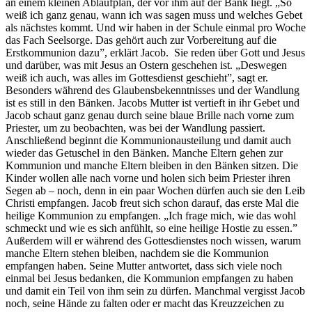
an einem kleinen Ablaufplan, der vor ihm auf der Bank liegt. „So
weiß ich ganz genau, wann ich was sagen muss und welches Gebet
als nächstes kommt. Und wir haben in der Schule einmal pro Woche
das Fach Seelsorge. Das gehört auch zur Vorbereitung auf die
Erstkommunion dazu”, erklärt Jacob. Sie reden über Gott und Jesus
und darüber, was mit Jesus an Ostern geschehen ist. „Deswegen
weiß ich auch, was alles im Gottesdienst geschieht”, sagt er.
Besonders während des Glaubensbekenntnisses und der Wandlung
ist es still in den Bänken. Jacobs Mutter ist vertieft in ihr Gebet und
Jacob schaut ganz genau durch seine blaue Brille nach vorne zum
Priester, um zu beobachten, was bei der Wandlung passiert.
Anschließend beginnt die Kommunionausteilung und damit auch
wieder das Getuschel in den Bänken. Manche Eltern gehen zur
Kommunion und manche Eltern bleiben in den Bänken sitzen. Die
Kinder wollen alle nach vorne und holen sich beim Priester ihren
Segen ab – noch, denn in ein paar Wochen dürfen auch sie den Leib
Christi empfangen. Jacob freut sich schon darauf, das erste Mal die
heilige Kommunion zu empfangen. „Ich frage mich, wie das wohl
schmeckt und wie es sich anfühlt, so eine heilige Hostie zu essen.”
Außerdem will er während des Gottesdienstes noch wissen, warum
manche Eltern stehen bleiben, nachdem sie die Kommunion
empfangen haben. Seine Mutter antwortet, dass sich viele noch
einmal bei Jesus bedanken, die Kommunion empfangen zu haben
und damit ein Teil von ihm sein zu dürfen. Manchmal vergisst Jacob
noch, seine Hände zu falten oder er macht das Kreuzzeichen zu