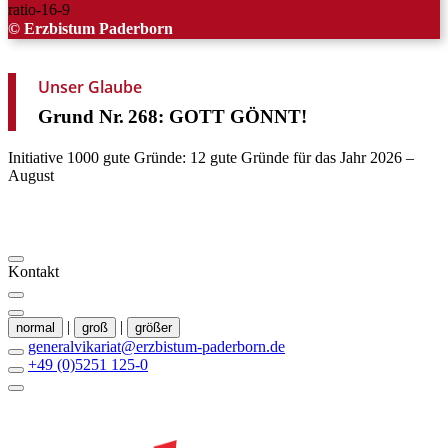
© Erzbistum Paderborn
Unser Glaube
Grund
Nr.
268:
GOTT
GÖNNT!
Initiative 1000 gute Gründe: 12 gute Gründe für das Jahr 2026 –
August
Kontakt
|
|
normal
groß
größer
generalvikariat@erzbistum-paderborn.de
+49 (0)5251 125-0