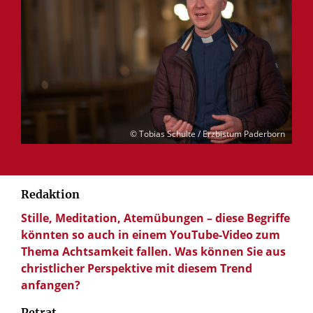
© Tobias Schulte / Erzbistum Paderborn
Redaktion
Stille, Meditation, Atemübungen – diese Begriffe
könnten so auch in einem YouTube-Video zum
Thema Achtsamkeit fallen. Was können Sie aus
christlicher Perspektive mit diesem Trend
anfangen?
Petrat