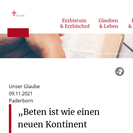
Erzbistum
Glauben
& Erzbischof
& Leben
&
Nachrichten aus dem Erzbistum
© BRAIN2HANDS / Shutterstock.com
Unser Glaube
09.11.2021
Paderborn
„Beten
ist
wie
einen
neuen
Kontinent