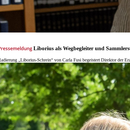
© Thomas Throenle / Erzbistum Paderborn
Pressemeldung
Liborius
als
Wegbegleiter
und
Sammlers
adierung „Liborius-Schrein“ von Carla Fusi begeistert Direktor der E