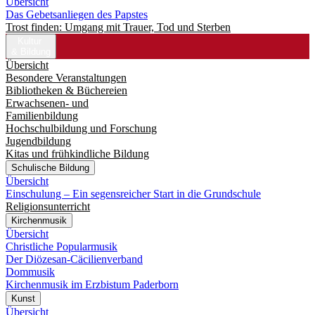
Übersicht
Das Gebetsanliegen des Papstes
Trost finden: Umgang mit Trauer, Tod und Sterben
Kultur
& Bildung
Übersicht
Besondere Veranstaltungen
Bibliotheken & Büchereien
Erwachsenen- und
Familienbildung
Hochschulbildung und Forschung
Jugendbildung
Kitas und frühkindliche Bildung
Schulische Bildung
Übersicht
Einschulung – Ein segensreicher Start in die Grundschule
Religionsunterricht
Kirchenmusik
Übersicht
Christliche Popularmusik
Der Diözesan-Cäcilienverband
Dommusik
Kirchenmusik im Erzbistum Paderborn
Kunst
Übersicht