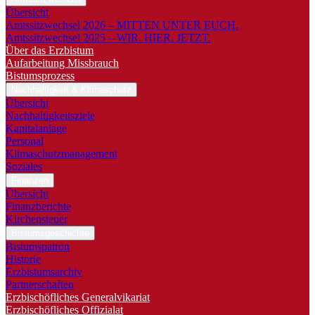
Übersicht
Amtssitzwechsel 2026 – MITTEN UNTER EUCH.
Amtssitzwechsel 2025 – WIR. HIER. JETZT.
Über das Erzbistum
Aufarbeitung Missbrauch
Bistumsprozess
Nachhaltigkeit & Klimaschutz
Übersicht
Nachhaltigkeitsziele
Kapitalanlage
Personal
Klimaschutzmanagement
Soziales
Finanzen
Übersicht
Finanzberichte
Kirchensteuer
Bistumsgeschichte
Bistumspatron
Historie
Erzbistumsarchiv
Partnerschaften
Erzbischöfliches Generalvikariat
Erzbischöfliches Offizialat