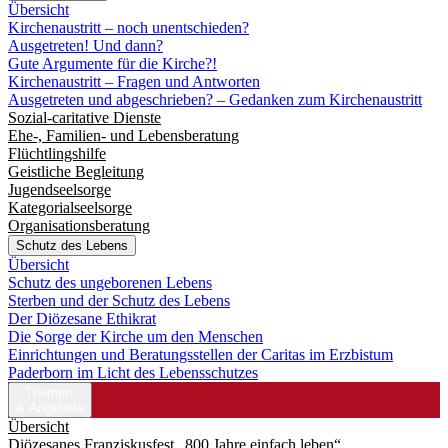
Übersicht
Kirchenaustritt – noch unentschieden?
Ausgetreten! Und dann?
Gute Argumente für die Kirche?!
Kirchenaustritt – Fragen und Antworten
Ausgetreten und abgeschrieben? – Gedanken zum Kirchenaustritt
Sozial-caritative Dienste
Ehe-, Familien- und Lebensberatung
Flüchtlingshilfe
Geistliche Begleitung
Jugendseelsorge
Kategorialseelsorge
Organisationsberatung
Schutz des Lebens
Übersicht
Schutz des ungeborenen Lebens
Sterben und der Schutz des Lebens
Der Diözesane Ethikrat
Die Sorge der Kirche um den Menschen
Einrichtungen und Beratungsstellen der Caritas im Erzbistum
Paderborn im Licht des Lebensschutzes
Themen
& Angebote
Übersicht
Diözesanes Franziskusfest „800 Jahre einfach leben“