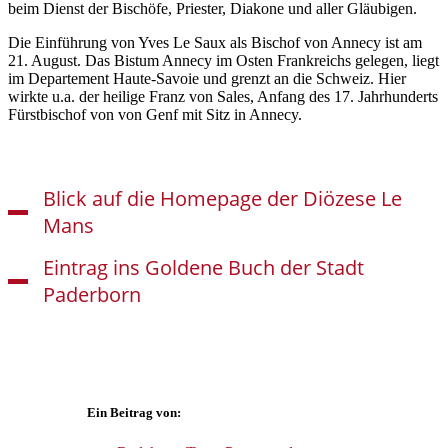
beim Dienst der Bischöfe, Priester, Diakone und aller Gläubigen.
Die Einführung von Yves Le Saux als Bischof von Annecy ist am
21. August. Das Bistum Annecy im Osten Frankreichs gelegen, liegt
im Departement Haute-Savoie und grenzt an die Schweiz. Hier
wirkte u.a. der heilige Franz von Sales, Anfang des 17. Jahrhunderts
Fürstbischof von von Genf mit Sitz in Annecy.
© privat
Blick auf die Homepage der Diözese Le
Abschied von Bischof Yves Le Saux, der von Le Mans nach
Annecy wechselt.
Mans
Eintrag ins Goldene Buch der Stadt
Paderborn
© Axelle de Feraudy
© Axelle de Feraudy
© Axelle de Feraudy
© Axelle de Feraudy
Ein Beitrag von:
© Axelle de Feraudy
© Axelle de Feraudy