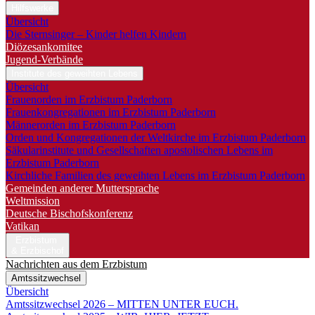
Hilfswerke
Übersicht
Die Sternsinger – Kinder helfen Kindern
Diözesankomitee
Jugend-Verbände
Institute des geweihten Lebens
Übersicht
Frauenorden im Erzbistum Paderborn
Frauenkongregationen im Erzbistum Paderborn
Männerorden im Erzbistum Paderborn
Orden und Kongregationen der Weltkirche im Erzbistum Paderborn
Säkularinstitute und Gesellschaften apostolischen Lebens im
Erzbistum Paderborn
Kirchliche Familien des geweihten Lebens im Erzbistum Paderborn
Gemeinden anderer Muttersprache
Weltmission
Deutsche Bischofskonferenz
Vatikan
Erzbistum
& Erzbischof
Nachrichten aus dem Erzbistum
Amtssitzwechsel
Übersicht
Amtssitzwechsel 2026 – MITTEN UNTER EUCH.