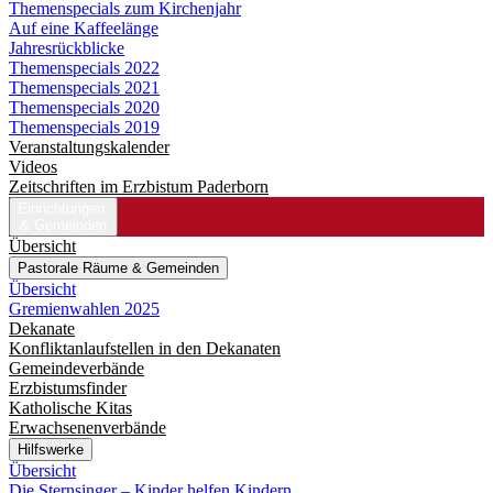
Themenspecials zum Kirchenjahr
Auf eine Kaffeelänge
Jahresrückblicke
Themenspecials 2022
Themenspecials 2021
Themenspecials 2020
Themenspecials 2019
Veranstaltungskalender
Videos
Zeitschriften im Erzbistum Paderborn
Einrichtungen
& Gemeinden
Übersicht
Pastorale Räume & Gemeinden
Übersicht
Gremienwahlen 2025
Dekanate
Konfliktanlaufstellen in den Dekanaten
Gemeindeverbände
Erzbistumsfinder
Katholische Kitas
Erwachsenenverbände
Hilfswerke
Übersicht
Die Sternsinger – Kinder helfen Kindern