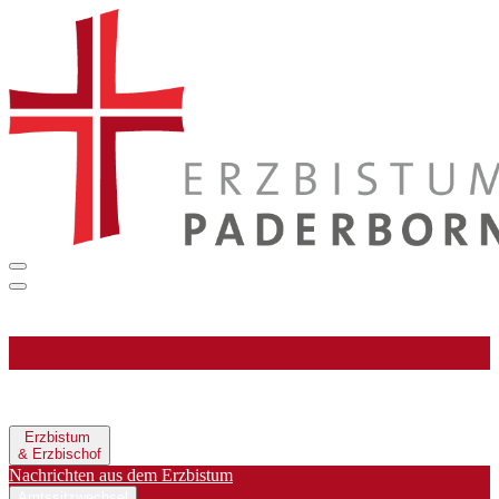
Erzbistum
& Erzbischof
Nachrichten aus dem Erzbistum
Amtssitzwechsel