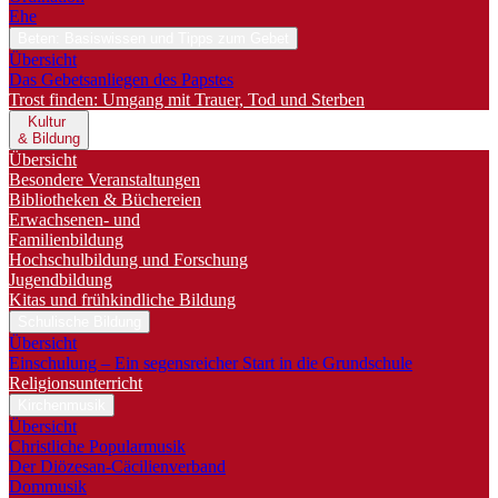
Ehe
Beten: Basiswissen und Tipps zum Gebet
Übersicht
Das Gebetsanliegen des Papstes
Trost finden: Umgang mit Trauer, Tod und Sterben
Kultur
& Bildung
Übersicht
Besondere Veranstaltungen
Bibliotheken & Büchereien
Erwachsenen- und
Familienbildung
Hochschulbildung und Forschung
Jugendbildung
Kitas und frühkindliche Bildung
Schulische Bildung
Übersicht
Einschulung – Ein segensreicher Start in die Grundschule
Religionsunterricht
Kirchenmusik
Übersicht
Christliche Popularmusik
Der Diözesan-Cäcilienverband
Dommusik