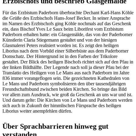
Erzbischofs und beschrieb Glasgemälde
Für das Erzbistum Paderborn überbrachte Dechant Karl-Hans Köhle
die Grüße des Erzbischofs Hans-Josef Becker. In seiner Ansprache
im Namen des Erzbischofs ging Köhle nochmals auf das Geschenk
ein, dass Bischof Yves Le Saux beim Liborifest vom Erzbistum
Paderborn erhalten hatte: ein Glasgemälde, das von der Paderborner
Künstlerin Claria Stiegemann gestaltet und von der hiesigen
Glasmalerei Peters realisiert worden ist. Es zeigt den heiligen
Liborius nach dem Vorbild einer Silberbüste aus dem Paderborner
Domschatz. Der Hintergrund ist in den Farben der Trikolore
gestaltet. Der Blick des heiligen Bischofs richtet sich auf den Pfau in
der linken Bildhälfte. Der Legende nach soll ja dieser Pfau bei der
Translatio des Heiligen von Le Mans aus nach Paderborn im Jahre
836 immer vorangeflogen sein. Die gezeichneten Kathedralen von
Le Mans und Paderborn symbolisieren den über tausendjährigen
Freundschaftsbund zwischen beiden Kirchen. So bringe das Bild
vor allem zum Ausdruck, wie groß da Geschenk an uns war und ist.
Und darum gelte: Die Kirchen von Le Mans und Paderborn werden
sich auch in Zukunft der himmlischen Fürsprache des heiligen
Liborius weiter anempfehlen dürfen.
Über Sprachbarrieren hinweg gut
verstanden