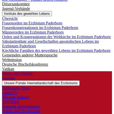
Diözesankomitee
Jugend-Verbände
Institute des geweihten Lebens
Übersicht
Frauenorden im Erzbistum Paderborn
Frauenkongregationen im Erzbistum Paderborn
Männerorden im Erzbistum Paderborn
Orden und Kongregationen der Weltkirche im Erzbistum Paderborn
Säkularinstitute und Gesellschaften apostolischen Lebens im
Erzbistum Paderborn
Kirchliche Familien des geweihten Lebens im Erzbistum Paderborn
Gemeinden anderer Muttersprache
Weltmission
Deutsche Bischofskonferenz
Vatikan
Presse und Medien
Kontakt
Unsere Portale
Internetlandschaft des Erzbistums
Erzbistums-Shop
LiboriTV
Wir sind Inklusiv
YOUPAX
Pastorale Informationen
Schule und Hochschule