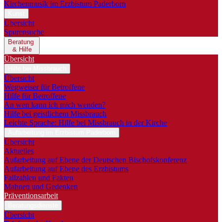
Kirchenmusik im Erzbistum Paderborn
Kunst
Übersicht
Spurensuche
Beratung
& Hilfe
Übersicht
Hilfe bei Missbrauch
Übersicht
Wegweiser für Betroffene
Hilfe für Betroffene
An wen kann ich mich wenden?
Hilfe bei geistlichem Missbrauch
Leichte Sprache: Hilfe bei Missbrauch in der Kirche
Aufarbeitung im Erzbistum Paderborn
Übersicht
Aktuelles
Aufarbeitung auf Ebene der Deutschen Bischofskonferenz
Aufarbeitung auf Ebene des Erzbistums
Fallzahlen und Fakten
Mahnen und Gedenken
Präventionsarbeit
Beratungsdienste
Übersicht