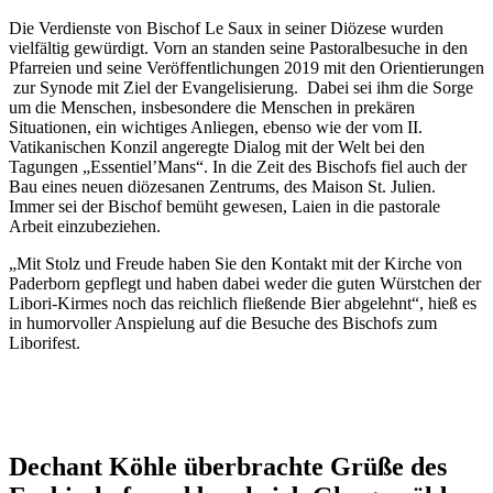
Die Verdienste von Bischof Le Saux in seiner Diözese wurden
vielfältig gewürdigt. Vorn an standen seine Pastoralbesuche in den
Pfarreien und seine Veröffentlichungen 2019 mit den Orientierungen
zur Synode mit Ziel der Evangelisierung. Dabei sei ihm die Sorge
um die Menschen, insbesondere die Menschen in prekären
Situationen, ein wichtiges Anliegen, ebenso wie der vom II.
Vatikanischen Konzil angeregte Dialog mit der Welt bei den
Tagungen „Essentiel’Mans“. In die Zeit des Bischofs fiel auch der
Bau eines neuen diözesanen Zentrums, des Maison St. Julien.
Immer sei der Bischof bemüht gewesen, Laien in die pastorale
Arbeit einzubeziehen.
„Mit Stolz und Freude haben Sie den Kontakt mit der Kirche von
Paderborn gepflegt und haben dabei weder die guten Würstchen der
Libori-Kirmes noch das reichlich fließende Bier abgelehnt“, hieß es
in humorvoller Anspielung auf die Besuche des Bischofs zum
Liborifest.
© privat
Dechant Karl-Hans Köhle überbrachte die Grüße des Erzbistums
Paderborn an Bischof Yves Le Saux.
Dechant Köhle überbrachte Grüße des