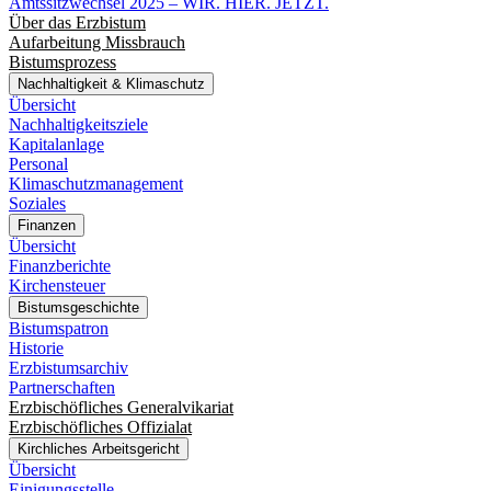
Amtssitzwechsel 2025 – WIR. HIER. JETZT.
Über das Erzbistum
Aufarbeitung Missbrauch
Bistumsprozess
Nachhaltigkeit & Klimaschutz
Übersicht
Nachhaltigkeitsziele
Kapitalanlage
Personal
Klimaschutzmanagement
Soziales
Finanzen
Übersicht
Finanzberichte
Kirchensteuer
Bistumsgeschichte
Bistumspatron
Historie
Erzbistumsarchiv
Partnerschaften
Erzbischöfliches Generalvikariat
Erzbischöfliches Offizialat
Kirchliches Arbeitsgericht
Übersicht
Einigungsstelle