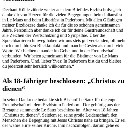
Dechant Köhle zitierte weiter aus dem Brief des Erzbischofs: „Ich
danke dir von Herzen für die vielen Begegnungen beim Juliansfest
in Le Mans und beim Liborifest in Paderborn. Mit allen Gläubigen
meiner Erzdiözese danke ich dir für die so schönen gemeinsamen
Jahre. Persönlich aber danke ich dir für deine Gastfreundschaft und
alle Zeichen der Wertschätzung und Sympathie. Über die
Sprachbarrieren hinweg haben wir uns stets gut verstanden, oft mehr
noch durch bloßen Blickkontakt und manche Gesten als durch viele
Worte. Wir bleiben einander im Gebet und in der Freundschaft
verbunden. Wir beten gemeinsam für die Bistümer von Le Mans
und Paderborn. Und, lieber Yves: In Paderborn bist du und bleibst
du jederzeit sehr herzlich willkommen.“
Als 18-Jähriger beschlossen: „Christus zu
dienen“
In seiner Dankrede bedankte sich Bischof Le Saux für die enge
Freundschaft mit dem Erzbistum Paderborn. Der gebürtig aus der
Bretagne stammende Le Saux beschloss im Alter von 18 Jahren
„Christus zu dienen“. Seitdem sei seine große Leidenschaft, den
Menschen die Begegnung mit Jesus Christus nahe zu bringen. Er sei
der wahre Hirte seiner Kirche, Ihm nachzufolgen, darum gehe es