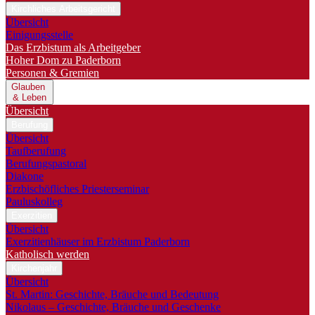
Kirchliches Arbeitsgericht
Übersicht
Einigungsstelle
Das Erzbistum als Arbeitgeber
Hoher Dom zu Paderborn
Personen & Gremien
Glauben
& Leben
Übersicht
Berufung
Übersicht
Taufberufung
Berufungspastoral
Diakone
Erzbischöfliches Priesterseminar
Pauluskolleg
Exerzitien
Übersicht
Exerzitienhäuser im Erzbistum Paderborn
Katholisch werden
Kirchenjahr
Übersicht
St. Martin: Geschichte, Bräuche und Bedeutung
Nikolaus – Geschichte, Bräuche und Geschenke