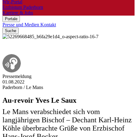
Wir-Portal
Erzbistum Paderborn
Karriere & Jobs
Portale
Presse und Medien
Kontakt
Suche
© Axelle de
Feraudy
Pressemeldung
01.08.2022
Paderborn / Le Mans
Au-revoir
Yves
Le
Saux
Le Mans verabschiedet sich vom
langjährigen Bischof – Dechant Karl-Heinz
Köhle überbrachte Grüße von Erzbischof
Hans-Josef Becker