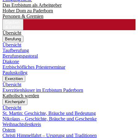
Das Erzbistum als Arbeitgeber
Hoher Dom zu Paderborn
Personen & Gremien
Glauben
& Leben
Übersicht
Berufung
Übersicht
Taufberufung
Berufungspastoral
Diakone
Erzbischöfliches Priesterseminar
Pauluskolleg
Exerzitien
Übersicht
Exerzitienhäuser im Erzbistum Paderborn
Katholisch werden
Kirchenjahr
Übersicht
St. Martin: Geschichte, Bräuche und Bedeutung
Nikolaus – Geschichte, Bräuche und Geschenke
Weihnachtsfestkreis
Ostern
Christi Himmelfahrt – Ursprung und Traditionen