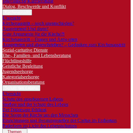
Telefonische Kurzberatung
Dialog, Beschwerde und Konflikt
Kirchenaustritt
Übersicht
Kirchenaustritt – noch unentschieden?
Ausgetreten! Und dann?
Gute Argumente für die Kirche?!
Kirchenaustritt – Fragen und Antworten
Ausgetreten und abgeschrieben? – Gedanken zum Kirchenaustritt
Sozial-caritative Dienste
Ehe-, Familien- und Lebensberatung
Flüchtlingshilfe
Geistliche Begleitung
Jugendseelsorge
Kategorialseelsorge
Organisationsberatung
Schutz des Lebens
Übersicht
Schutz des ungeborenen Lebens
Sterben und der Schutz des Lebens
Der Diözesane Ethikrat
Die Sorge der Kirche um den Menschen
Einrichtungen und Beratungsstellen der Caritas im Erzbistum
Paderborn im Licht des Lebensschutzes
Themen