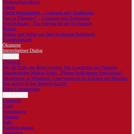
Weihnachtsfestkreis
Ostern
Christi Himmelfahrt – Ursprung und Traditionen
Was ist Pfingsten? – Ursprung und Bedeutung
Fronleichnam – Ein Feiertag für die Eucharistie
Heilige
Heilige und Selige aus dem Erzbistum Paderborn
Schöpfungszeit
Ökumene
Interreligiöser Dialog
Pilgern
Übersicht
Wie die Füße das Beten lernten: Die Geschichte des Pilgerns
Pilgerbegleiter Markus Ende: „Pilgern heißt immer Begegnung“
Jakobswege in Westfalen: Unterwegssein im Zeichen der Muschel
Was gehört in den Pilgerrucksack?
Pilger-Literaturtipps
Sakramente
Übersicht
Taufe
Kommunion
Firmung
Buße
Krankensalbung
Ordination