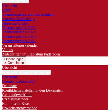
Themenspecials
Übersicht
Libori
Themenspecials zum Kirchenjahr
Auf eine Kaffeelänge
Jahresrückblicke
Themenspecials 2022
Themenspecials 2021
Themenspecials 2020
Themenspecials 2019
Veranstaltungskalender
Videos
Zeitschriften im Erzbistum Paderborn
Einrichtungen
& Gemeinden
Übersicht
Pastorale Räume & Gemeinden
Übersicht
Gremienwahlen 2025
Dekanate
Konfliktanlaufstellen in den Dekanaten
Gemeindeverbände
Erzbistumsfinder
Katholische Kitas
Erwachsenenverbände