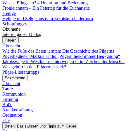
Was ist Pfingsten? – Ursprung und Bedeutung
Fronleichnam – Ein Feiertag für die Eucharistie
Heilige
Heilige und Selige aus dem Erzbistum Paderborn
Schöpfungszeit
Ökumene
Interreligiöser Dialog
Pilgern
Übersicht
Wie die Füße das Beten lernten: Die Geschichte des Pilgerns
Pilgerbegleiter Markus Ende: „Pilgern heißt immer Begegnung“
Jakobswege in Westfalen: Unterwegssein im Zeichen der Muschel
Was gehört in den Pilgerrucksack?
Pilger-Literaturtipps
Sakramente
Übersicht
Taufe
Kommunion
Firmung
Buße
Krankensalbung
Ordination
Ehe
Beten: Basiswissen und Tipps zum Gebet