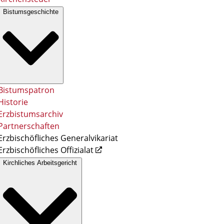
Bistumsgeschichte
Bistumspatron
Historie
Erzbistumsarchiv
Partnerschaften
Erzbischöfliches Generalvikariat
Erzbischöfliches Offizialat
Kirchliches Arbeitsgericht