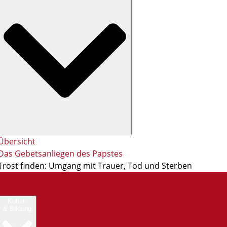
Übersicht
Das Gebetsanliegen des Papstes
Trost finden: Umgang mit Trauer, Tod und Sterben
Kultur
& Bildung