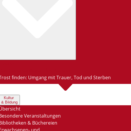
Übersicht
Das Gebetsanliegen des Papstes
Trost finden: Umgang mit Trauer, Tod und Sterben
Kultur
& Bildung
Übersicht
Besondere Veranstaltungen
Bibliotheken & Büchereien
Erwachsenen- und