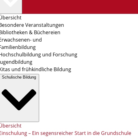
Übersicht
Besondere Veranstaltungen
Bibliotheken & Büchereien
Erwachsenen- und
Familienbildung
Hochschulbildung und Forschung
Jugendbildung
Kitas und frühkindliche Bildung
Schulische Bildung
Übersicht
Einschulung – Ein segensreicher Start in die Grundschule