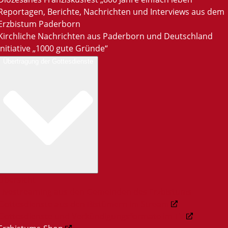
Reportagen, Berichte, Nachrichten und Interviews aus dem
Erzbistum Paderborn
Kirchliche Nachrichten aus Paderborn und Deutschland
Initiative „1000 gute Gründe“
Übertragung der Gottesdienste
Übersicht
Livestreaming aus den Gemeinden des Erzbistums
Gottesdienste aus den Bistümern im Stream
Gottesdienste und Verkündigungsformate im TV