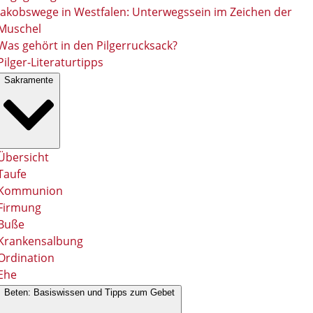
Jakobswege in Westfalen: Unterwegssein im Zeichen der
Muschel
Was gehört in den Pilgerrucksack?
Pilger-Literaturtipps
Sakramente
Übersicht
Taufe
Kommunion
Firmung
Buße
Krankensalbung
Ordination
Ehe
Beten: Basiswissen und Tipps zum Gebet