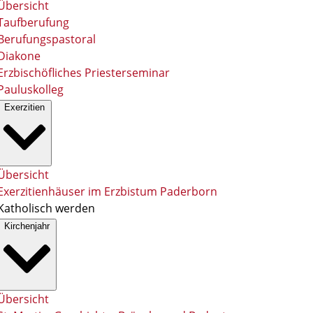
Übersicht
Taufberufung
Berufungspastoral
Diakone
Erzbischöfliches Priesterseminar
Pauluskolleg
Exerzitien
Übersicht
Exerzitienhäuser im Erzbistum Paderborn
Katholisch werden
Kirchenjahr
Übersicht