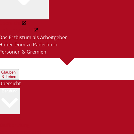
Übersicht
Einigungsstelle
Das Erzbistum als Arbeitgeber
Hoher Dom zu Paderborn
Personen & Gremien
Glauben
& Leben
Übersicht
Berufung
Übersicht
Taufberufung
Berufungspastoral