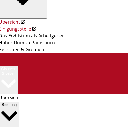
Übersicht
Einigungsstelle
Das Erzbistum als Arbeitgeber
Hoher Dom zu Paderborn
Personen & Gremien
Glauben
& Leben
Übersicht
Berufung