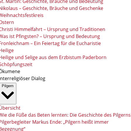
St. Martin: Geschichte, Bräuche und Bedeutung
Nikolaus – Geschichte, Bräuche und Geschenke
Weihnachtsfestkreis
Ostern
Christi Himmelfahrt – Ursprung und Traditionen
Was ist Pfingsten? – Ursprung und Bedeutung
Fronleichnam – Ein Feiertag für die Eucharistie
Heilige
Heilige und Selige aus dem Erzbistum Paderborn
Schöpfungszeit
Ökumene
Interreligiöser Dialog
Pilgern
Übersicht
Wie die Füße das Beten lernten: Die Geschichte des Pilgerns
Pilgerbegleiter Markus Ende: „Pilgern heißt immer
Begegnung“