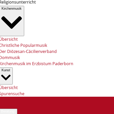
Religionsunterricht
Kirchenmusik
Übersicht
Christliche Popularmusik
Der Diözesan-Cäcilienverband
Dommusik
Kirchenmusik im Erzbistum Paderborn
Kunst
Übersicht
Spurensuche
Beratung