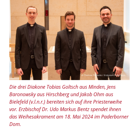
© Thomas Throenle / Erzbistum Paderborn
Die drei Diakone Tobias Goltsch aus Minden, Jens
Baronowsky aus Hirschberg und Jakob Ohm aus
Bielefeld (v.l.n.r.) bereiten sich auf ihre Priesterweihe
vor. Erzbischof Dr. Udo Markus Bentz spendet ihnen
das Weihesakrament am 18. Mai 2024 im Paderborner
Dom.