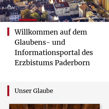
PROGRAMM ANSEHEN
© Hans Blossey / luftbild-blossey.de
© Hans Blossey / luftbild-blossey.de
Willkommen
auf
dem
Glaubens-
und
Informationsportal
des
Erzbistums
Paderborn
Unser
Glaube